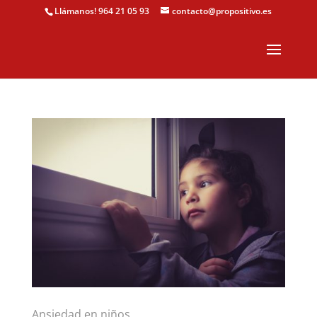
Llámanos! 964 21 05 93
contacto@propositivo.es
Ansiedad en niños